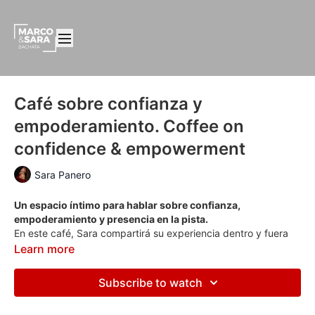
Café sobre confianza y
empoderamiento. Coffee on
confidence & empowerment
Sara Panero
Un espacio íntimo para hablar sobre confianza,
empoderamiento y presencia en la pista.
En este café, Sara compartirá su experiencia dentro y fuera
del baile, y responderá preguntas sobre cómo sentirte más
Learn more
segura, auténtica y libre al bailar.
An intimate space to explore confidence, empowerment,
Subscribe to watch
and presence on the dance floor.
In this coffee, Sara will share her experience on and off the