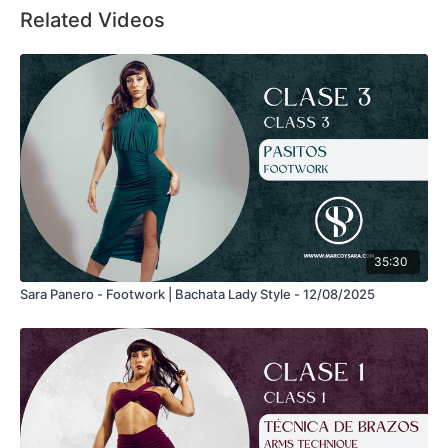
dance floor, and answer questions on how to feel more
Related Videos
confident, authentic, and free when you dance.
35:30
Sara Panero - Footwork | Bachata Lady Style - 12/08/2025